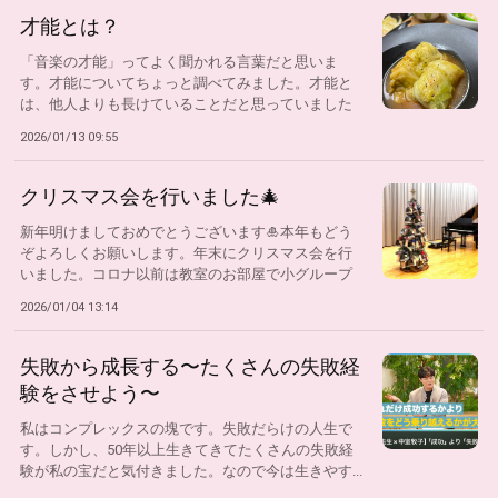
才能とは？
「音楽の才能」ってよく聞かれる言葉だと思いま
す。才能についてちょっと調べてみました。才能と
は、他人よりも長けていることだと思っていました
が、...
2026/01/13 09:55
クリスマス会を行いました🎄
新年明けましておめでとうございます🎍本年もどう
ぞよろしくお願いします。年末にクリスマス会を行
いました。コロナ以前は教室のお部屋で小グループ
で...
2026/01/04 13:14
失敗から成長する〜たくさんの失敗経
験をさせよう〜
私はコンプレックスの塊です。失敗だらけの人生で
す。しかし、50年以上生きてきてたくさんの失敗経
験が私の宝だと気付きました。なので今は生きやす...