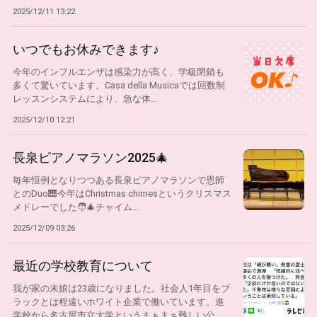
覧...
2025/12/11 13:22
いつでもお休みできます♪
今年のインフルエンザは感染力が高く、学級閉鎖も
多くて驚いています。Casa della Musicaでは回数制
レッスンシステムにより、急な体...
2025/12/10 12:21
長泉ピアノマラソン2025🎄
毎年恒例となりつつある長泉ピアノマラソンで恩師
とのDuo🎹今年はChristmas chimesというクリスマス
メドレーでした🧑‍🎄チャイム...
2025/12/09 03:26
最近の学校教育について
我が家の末娘は23歳になりました。社会人1年目をブ
ラックとは程遠いホワイト企業で働いています。進
学校から名古屋市立大学というまぁまぁ難しい公...