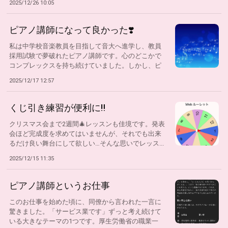
2025/12/26 10:05
ピアノ講師になって良かった❣️
私は中学校音楽教員を目指して音大へ進学し、教員
採用試験で夢破れたピアノ講師です。心のどこかで
コンプレックスを持ち続けていました。しかし、ピ
ア...
2025/12/17 12:57
くじ引き練習が便利に‼️
クリスマス会まで2週間🎄レッスンも佳境です。発表
会ほど完成度を求めてはいませんが、それでも出来
るだけ良い舞台にして欲しい…そんな思いでレッス...
2025/12/15 11:35
ピアノ講師というお仕事
このお仕事を始めた頃に、同僚から言われた一言に
驚きました。「サービス業です」ずっと考え続けて
いる大きなテーマの1つです。厚生労働省の職業一