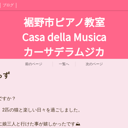
ブログ
裾野市ピアノ教室
Casa della Musica
カーサデラムジカ
前のページ
一覧へ
次のページ
らず
ですか？
、2匹の猫と楽しい日々を過ごしました。
に娘三人と行けた事が嬉しかったです⛰️