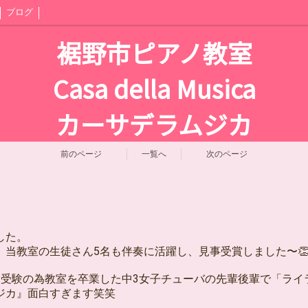
ブログ
裾野市ピアノ教室
Casa della Musica
カーサデラムジカ
前のページ
一覧へ
次のページ
した。
当教室の生徒さん5名も伴奏に活躍し、見事受賞しました〜👏
と受験の為教室を卒業した中3女子チューバの先輩後輩で「ライ
ジカ』面白すぎます笑笑